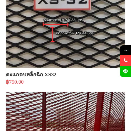
→
ตะแกรงเหล็กฉีก XS32
฿
750.00