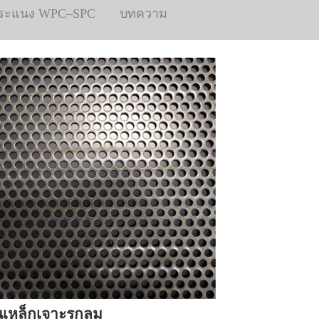
ไม้ระแนง WPC–SPC
บทความ
นเหล็กเจาะรูกลม