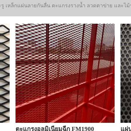
ะรู เหล็กแผ่นลายกันลื่น ตะแกรงรางน้ำ ลวดตาข่าย และ
ตะแกรงอลูมิเนียมฉีก FM1900
แผ่