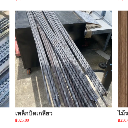
เหล็กบิดเกลียว
ไม้
฿
325.00
฿
250.