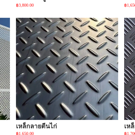
฿
3,800.00
฿
1,65
เหล็กลายตีนไก่
เหล
฿
1,650.00
฿
1,70