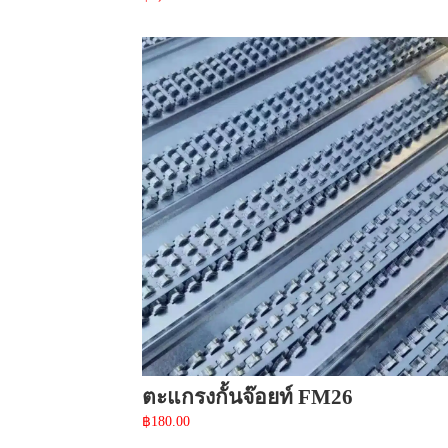
ตะแกรงกั้นจ๊อยท์ FM26
฿
180.00