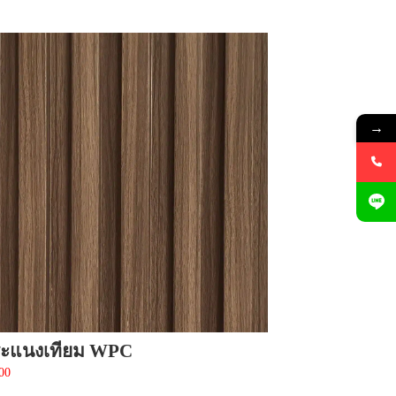
→
ระแนงเทียม WPC
00