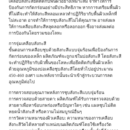
เคลือบสังกะสียึดติดกับพื้นผิวอย่างเหมาะสม จำทำให้การ
ป้องกันการกัดกร่อนอย่างมีประสิทธิภาพ หากการเตรียมพื้นผิว
ที่ไม่ดีจะทำให้สังกะสีหลอมเหลวทำปฏิกิริยากับพื้นผิวเหล็กที่
ไม่สะอาด อาจทำให้การชุบสังกะสีไม่ได้คุณภาพ อาจส่งผล
ให้การเคลือบสังกะสีหลุดลอกหรือลอกออก ซึ่งอาจส่งผลต่อ
การป้องกันโดยรวมของโลหะ
การจุ่มเคลือบสังกะสี
ขั้นตอนการเคลือบชุบด้วยสังกะสีแบบจุ่มร้อนเพื่อป้องกันการ
กัดกร่อนของเหล็ก ผลิตภัณฑ์จะถูกแช่ในบ่อสังกะสี โดยสังกะสี
จะทำปฏิกิริยากับผิวพื้นของโลหะเพื่อยึดติดกับพื้นผิวเหล็ก
ด้วยอุณหภูมิของบ่อเคลือชุบสังกะสีโดยทั่วไปอยู่ประมาณ
450-460 องศา และหลังจากนั้นจะนำเข้าสู่กระบวนการลด
อุณหภูมิต่อไป
การตรวจสอบคุณภาพหลังการชุบสังกะสีแบบจุ่มร้อน
การตรวจสอบด้วยสายตา: ผลิตภัณฑ์ได้รับการตรวจสอบด้วย
สายตาเพื่อหาข้อบกพร่องหรือปัญหาใดๆ เช่น แผลชุบไม่ติด
หยดน้ำสังกะสี หรือความไม่สมบูรณ์อื่นๆ
การวัดความหนาของผิวเคลือบ: ความหนาของการเคลือบ
สังกะสีวัดได้หลายตําแหน่งบนผลิตภัณฑ์โดยใช้เครื่องวัด