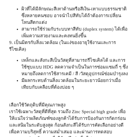
ผิวที่ได้มีลักษณะสีเทาด้านหรือสีเงิน-เทาแบบธรรมชาติ
ซึ่งหลายคนชอบ อาจนำไปสีทับได้ถ้าต้องการเปลี่ยน
โทนสีตกแต่ง
สามารถใช้ร่วมกับระบบทาสีทับ (duplex system) ได้เพื่อ
เพิ่มความสวยงามและคงทนยิ่งขึ้น
9. เป็นมิตรกับสิ่งแวดล้อม (ในแง่ของอายุใช้งานและการ
รีไซเคิล)
เหล็กและสังกะสีเป็นวัสดุที่สามารถรีไซเคิลได้ และการ
ใช้ชุบแบบ HDG ลดความจำเป็นในการซ่อมแซมถี่ ๆ ซึ่ง
หมายถึงลดการใช้สารเคมี / สี /วัสดุอุปกรณ์ซ่อมบำรุงลง
มีผลกระทบด้านสิ่งแวดล้อมในระยะยาวน้อยกว่าเมื่อ
เทียบกับเคลือบที่ต้องบ่อย ๆ
เลือกใช้วัตถุดิบที่มีคุณภาพสูง
เราใช้เฉพาะวัสดุที่ดีที่สุด รวมถึง Zinc Special high grade เพื่อ
ให้แน่ใจว่าผลิตภัณฑ์ของลูกค้าได้รับการป้องกันการกัดกร่อน
และสนิมในระดับสูงสุด ก้อนสังกะสีได้รับการคัดเลือกอย่างดี
เพื่อความบริสุทธิ์ ความสม่ำเสมอ และผ่านการทดสอบ