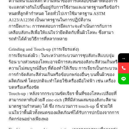
ความหนาแม่เหล็ก ความหนาของการเคลือบขั้นตํ่าที่ต้องการ
จะแตกต่างกันไปขึ้นอยู่กับการใช้งานและมาตรฐานหรือข้อกํา
หนดที่ลูกค้ากำหนด โดยทั่วไปเราใช้มาตรฐาน ASTM
A123/A123M เป็นมาตรฐานในการปฏิบัติงาน
การยึดเกาะ: การทดสอบการยึดเกาะจะดําเนินการกับการ
เคลือบสังกะสีเพื่อให้แน่ใจว่ายึดติดกับพื้นผิวโลหะ ซึ่งสามา
รถทําได้ด้วยวิธีการที่หลากหลาย
Grinding and Touch-up (การเจียรแต่ง)
การเจียรแต่งผิว
: ในระหว่างกระบวนการชุบสังกะสีแบบจุ่ม
→
ร้อน บางส่วนของโลหะอาจมีการสะสมของสังกะสีส่วนเกินหรือ
ความไม่สมบูรณ์อื่นๆ ที่ต้องทําให้เรียบ การเจียรเป็นกระบวน
การกําจัดสังกะสีส่วนเกินหรือข้อบกพร่องอื่นๆ บนพื้นผิวของ
ผลิตภัณฑ์ โดยปกติจะทําโดยใช้เครื่องมือไฟฟ้า เช่น เครื่อง
บดหรือเครื่องขัด
Touch-up
: หลังจากกระบวนขัดเจียร พื้นที่ของโลหะเปลือยที่
สามารถทาทับด้วยสี zinc-rich (สีที่มีส่วนผสมของสังกะสีตาม
มาตรฐานกำหนด) ได้ ซึ่ง กระบวนการ touch-up นี้ ช่วยให้
แน่ใจว่าพื้นผิวทั้งหมดของผลิตภัณฑ์ได้รับการปกป้องจากการ
กัดกร่อนอย่างเพียงพอ