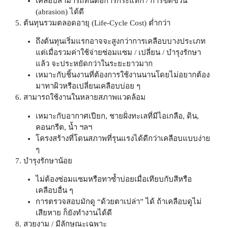
เคลือบสามารถทนต่อการกระแทก / การขีดข่วน
(abrasion) ได้ดี
5. ต้นทุนรวมตลอดอายุ (Life-Cycle Cost) ต่ำกว่า
ถึงต้นทุนเริ่มแรกอาจจะสูงกว่าการเคลือบบางประเภท
แต่เมื่อรวมค่าใช้จ่ายซ่อมแซม / เปลี่ยน / บำรุงรักษา
แล้ว จะประหยัดกว่าในระยะยาวมาก
เหมาะกับชิ้นงานที่ต้องการใช้งานนานโดยไม่อยากต้อง
มาทาผิวหรือเปลี่ยนเคลือบบ่อย ๆ
6. สามารถใช้งานในหลายสภาพแวดล้อม
เหมาะกับอากาศเปียก, ชายฝั่งทะเลที่มีไอเกลือ, ดิน,
คอนกรีต, น้ำ ฯลฯ
โครงสร้างที่โดนสภาพที่รุนแรงได้ดีกว่าเคลือบแบบง่าย
ๆ
7. บำรุงรักษาน้อย
ไม่ต้องซ่อมแซมหรือทาซ้ำบ่อยเมื่อเทียบกับสีหรือ
เคลือบอื่น ๆ
การตรวจสอบมักดู “ด้วยตาเปล่า” ได้ ถ้าเคลือบดูไม่
เสียหาย ก็ยังทำงานได้ดี
8. สวยงาม / มีลักษณะเฉพาะ